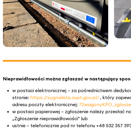
Nieprawidłowości można zgłaszać w następujący spos
w postaci elektronicznej – za pośrednictwem dedyk
stronie:
https://sygnalista.cupt.gov.pl/
, który zapew
adresu poczty elektronicznej:
72wagonyKPO_zgloszen
w postaci papierowej – zgłoszenie należy przesłać na
„Zgłoszenie nieprawidłowości” lub
ustnie – telefonicznie pod nr telefonu +48 532 357 