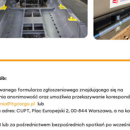
ób:
owanego formularza zgłoszeniowego znajdującego się na
nia anonimowość oraz umożliwia przekazywanie korespond
ia@ltgcargo.pl
lub
 adres: CUPT, Plac Europejski 2, 00-844 Warszawa, a na ko
393 lub za pośrednictwem bezpośrednich spotkań po wcześn