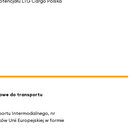
potencjału LTG Cargo Polska
iowe do transportu
portu Intermodalnego, nr
w Unii Europejskiej w formie