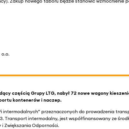
iemcy). Zakup nowego taboru będzie stanowić wzmocnienie 
 o.o.
dący częścią Grupy LTG, nabył 72 nowe wagony kieszen
ortu kontenerów i naczep.
zeń intermodalnych” przeznaczonych do prowadzenia trans
3. Transport intermodalny, jest współfinansowany ze środkó
i Zwiększania Odporności.