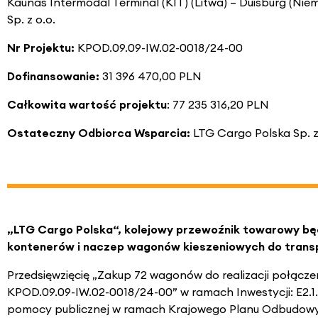
Kaunas Intermodal Terminal (KIT) (Litwa) – Duisburg (N
Sp. z o.o.
Nr Projektu:
KPOD.09.09-IW.02-0018/24-00
Dofinansowanie:
31 396 470,00 PLN
Całkowita wartość projektu
: 77 235 316,20 PLN
Ostateczny Odbiorca Wsparcia:
LTG Cargo Polska Sp. z
„LTG Cargo Polska“, kolejowy przewoźnik towarowy bę
kontenerów i naczep wagonów kieszeniowych do transp
Przedsięwzięcię „Zakup 72 wagonów do realizacji połąc
KPOD.09.09-IW.02-0018/24-00” w ramach Inwestycji: E2.1.
pomocy publicznej w ramach Krajowego Planu Odbudowy 