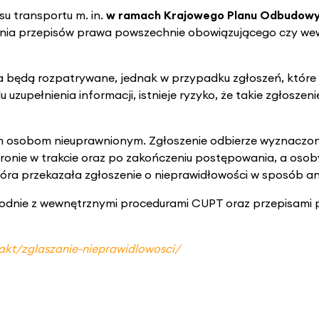
u transportu m. in.
w ramach Krajowego Planu Odbudowy 
zenia przepisów prawa powszechnie obowiązującego czy w
będą rozpatrywane, jednak w przypadku zgłoszeń, które b
uzupełnienia informacji, istnieje ryzyko, że takie zgłoszen
em osobom nieuprawnionym. Zgłoszenie odbierze wyznacz
hronie w trakcie oraz po zakończeniu postępowania, a osob
tóra przekazała zgłoszenie o nieprawidłowości w sposób 
godnie z wewnętrznymi procedurami CUPT oraz przepisami
akt/zglaszanie-nieprawidlowosci/