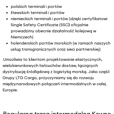
polskich terminali i portów
litewskich terminali i portów
niemieckich terminali i portów (dzięki certyfikatowi
Single Safety Certificate (SSC
)
oficjalnie
prowadzimy obecnie działalność kolejową w
Niemczech)
holenderskich portów morskich (w ramach naszych
usług transgranicznych oraz sieci partnerskiej)
Umożliwia to klientom projektowanie elastycznych,
wielokierunkowych łańcuchów dostaw, łączących
dystrybucję śródlądową z logistyką morską. Jako część
Grupy LTG Cargo, przyczyniamy się do rozwoju
międzynarodowych połączeń intermodalnych w całej
Europie.
Regularna trasa intermodalna Kowno